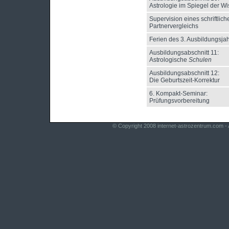
Astrologie im Spiegel der W
Supervision eines schriftlich
Partnervergleichs
Ferien des 3. Ausbildungsja
Ausbildungsabschnitt 11:
Astrologische
Schulen
Ausbildungsabschnitt 12:
Die Geburtszeit-Korrektur
6. Kompakt-Seminar:
Prüfungsvorbereitung
© Copyright 2008
internet-astrozentrum.com
- 