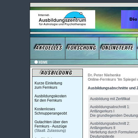
Dr. Peter Niehenke
Online-Fernkurs 'Im Spiegel
Kurze Einleitung
zum Fernkurs
Ausbildungsabschnitte und Z
Ausbildungskosten
Ausbildung mit Zertifikat
für den Fernkurs
Ausbildungsabschnitt 1:
Kostenloses
Anfängerkurs I
Schnupperangeobt
Die grundlegenden Deutun
Gutachten über den
Ausbildungsabschnitt 2:
Fernkurs - Auszüge
Anfängerkurs II
(Staatl. Zulassung)
Vertiefung durch Formulieru
Deutungstexte