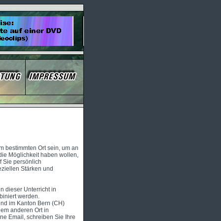
em bestimmten Ort sein, um an
die Möglichkeit haben wollen,
f Sie persönlich
eziellen Stärken und
n dieser Unterricht in
iniert werden.
 und im Kanton Bern (CH)
dem anderen Ort in
ne Email, schreiben Sie Ihre