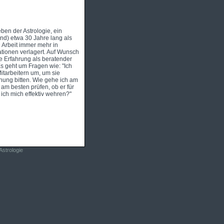
eben der Astrologie, ein
nd) etwa 30 Jahre lang als
e Arbeit immer mehr in
ationen verlagert. Auf Wunsch
e Erfahrung als beratender
s geht um Fragen wie: "Ich
itarbeitern um, um sie
hung bitten. Wie gehe ich am
 am besten prüfen, ob er für
n ich mich effektiv wehren?"
Astrologie