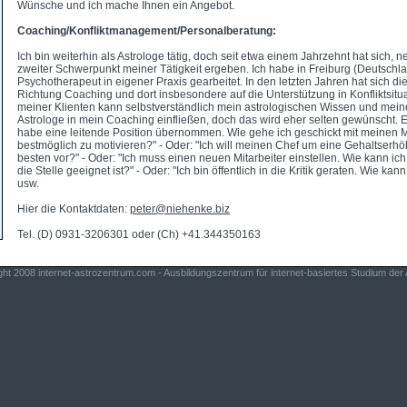
Wünsche und ich mache Ihnen ein Angebot.
Coaching/Konfliktmanagement/Personalberatung:
Ich bin weiterhin als Astrologe tätig, doch seit etwa einem Jahrzehnt hat sich, n
zweiter Schwerpunkt meiner Tätigkeit ergeben. Ich habe in Freiburg (Deutschla
Psychotherapeut in eigener Praxis gearbeitet. In den letzten Jahren hat sich di
Richtung Coaching und dort insbesondere auf die Unterstützung in Konfliktsitu
meiner Klienten kann selbstverständlich mein astrologischen Wissen und mein
Astrologe in mein Coaching einfließen, doch das wird eher selten gewünscht. E
habe eine leitende Position übernommen. Wie gehe ich geschickt mit meinen M
bestmöglich zu motivieren?" - Oder: "Ich will meinen Chef um eine Gehaltserhö
besten vor?" - Oder: "Ich muss einen neuen Mitarbeiter einstellen. Wie kann ich
die Stelle geeignet ist?" - Oder: "Ich bin öffentlich in die Kritik geraten. Wie kan
usw.
Hier die Kontaktdaten:
peter@niehenke.biz
Tel. (D) 0931-3206301 oder (Ch) +41.344350163
ght 2008
internet-astrozentrum.com
- Ausbildungszentrum für internet-basiertes Studium der