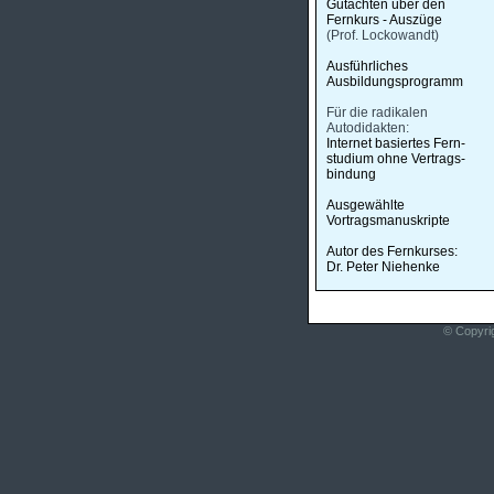
Gutachten über den
Fernkurs - Auszüge
(Prof. Lockowandt)
Ausführliches
Ausbildungsprogramm
Für die radikalen
Autodidakten:
Internet basiertes Fern-
studium ohne Vertrags-
bindung
Ausgewählte
Vortragsmanuskripte
Autor des Fernkurses:
Dr. Peter Niehenke
© Copyri